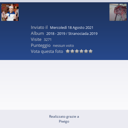
Inviato il
Mercoledì 18 Agosto 2021
Album
2018 - 2019
/
Stranociada 2019
Visite
3271
Punteggio
nessun voto
Vota questa foto
Realizzato grazie a
Piwigo