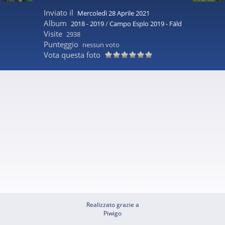
Inviato il
Mercoledì 28 Aprile 2021
Album
2018 - 2019
/
Campo Esplo 2019 - Fäld
Visite
2938
Punteggio
nessun voto
Vota questa foto
Realizzato grazie a
Piwigo