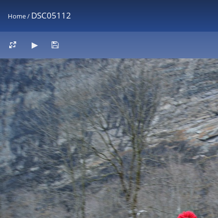
DSC05112
Home
/