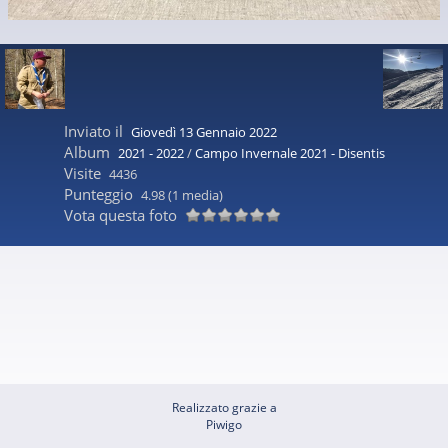
Inviato il
Giovedì 13 Gennaio 2022
Album
2021 - 2022
/
Campo Invernale 2021 - Disentis
Visite
4436
Punteggio
4.98
(1 media)
Vota questa foto
Realizzato grazie a
Piwigo