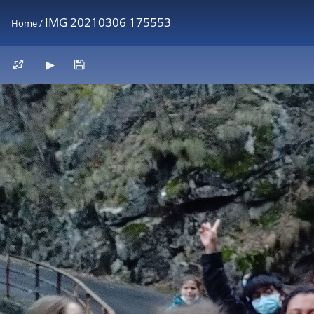
IMG 20210306 175553
Home
/